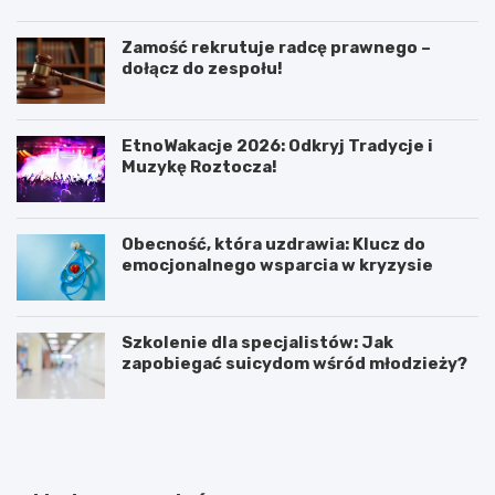
Zamość rekrutuje radcę prawnego –
dołącz do zespołu!
EtnoWakacje 2026: Odkryj Tradycje i
Muzykę Roztocza!
Obecność, która uzdrawia: Klucz do
emocjonalnego wsparcia w kryzysie
Szkolenie dla specjalistów: Jak
zapobiegać suicydom wśród młodzieży?
K
Z
o
a
b
m
i
o
e
ś