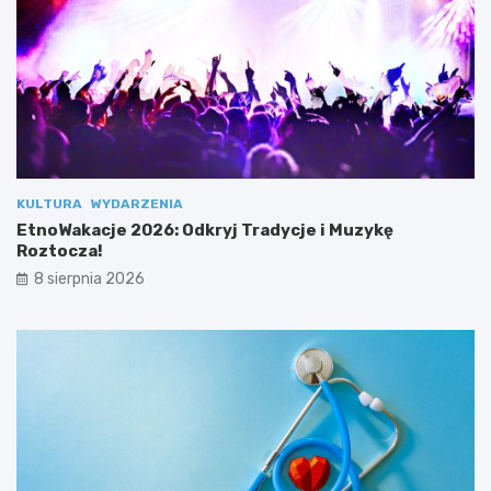
d
ł
a
2
.
0
”
KULTURA
WYDARZENIA
EtnoWakacje 2026: Odkryj Tradycje i Muzykę
Roztocza!
8 sierpnia 2026