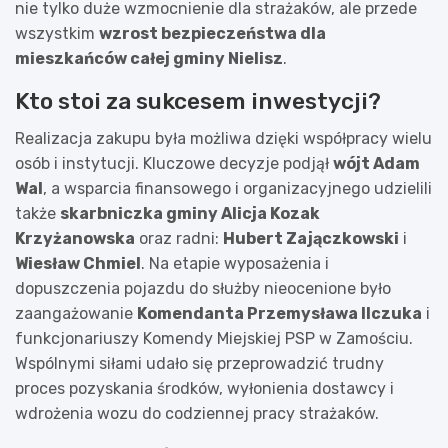
nie tylko duże wzmocnienie dla strażaków, ale przede
wszystkim
wzrost bezpieczeństwa dla
mieszkańców całej gminy Nielisz
.
Kto stoi za sukcesem inwestycji?
Realizacja zakupu była możliwa dzięki współpracy wielu
osób i instytucji. Kluczowe decyzje podjął
wójt Adam
Wal
, a wsparcia finansowego i organizacyjnego udzielili
także
skarbniczka gminy Alicja Kozak
Krzyżanowska
oraz radni:
Hubert Zajączkowski
i
Wiesław Chmiel
. Na etapie wyposażenia i
dopuszczenia pojazdu do służby nieocenione było
zaangażowanie
Komendanta Przemysława Ilczuka
i
funkcjonariuszy Komendy Miejskiej PSP w Zamościu.
Wspólnymi siłami udało się przeprowadzić trudny
proces pozyskania środków, wyłonienia dostawcy i
wdrożenia wozu do codziennej pracy strażaków.