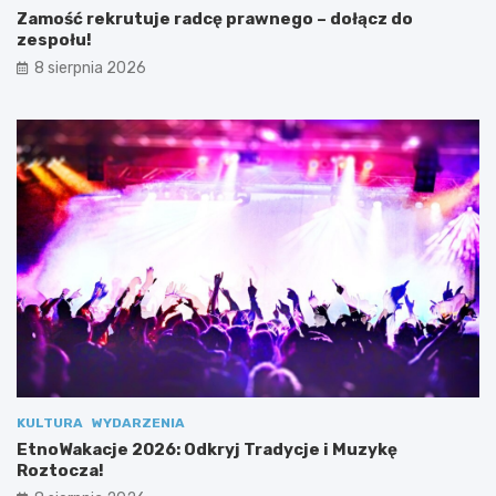
a
T
Zamość rekrutuje radcę prawnego – dołącz do
w
r
zespołu!
n
a
8 sierpnia 2026
e
d
g
y
o
c
–
j
d
e
o
i
ł
M
ą
u
c
z
z
y
d
k
o
ę
z
R
e
o
s
z
p
t
o
o
KULTURA
WYDARZENIA
ł
c
EtnoWakacje 2026: Odkryj Tradycje i Muzykę
u
z
Roztocza!
!
a