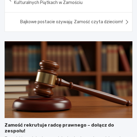
wpisu
Kulturalnych Piątkach w Zamościu
Bajkowe postacie ożywają: Zamość czyta dzieciom!
Zamość rekrutuje radcę prawnego – dołącz do
zespołu!