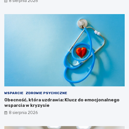
8 sierpnia 2026
!
WSPARCIE
ZDROWIE PSYCHICZNE
Obecność, która uzdrawia: Klucz do emocjonalnego
wsparcia w kryzysie
8 sierpnia 2026