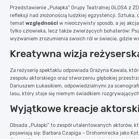
Przedstawienie „Pułapka” Grupy Teatralnej GLOSA z Z
refleksji nad złożonością ludzkiej egzystencji. Sztuka
temat
względności
w nieoczywisty sposób, a jej akcja
tylko człowieka, lecz także zwierzęcych bohaterów: Psa,
wyzwaniem zrozumienia swoich ról w świecie, gdzie ws
Kreatywna wizja reżysersk
Za reżyserię spektaklu odpowiada Grażyna Kawala, któ
zespołu aktorskiego oraz stworzeniu głębokiej przestr
Dariuszem Łukasikiem, odpowiedzialnymi za scenografi
lasu, który staje się niemym świadkiem rozgrywającyc
Wyjątkowe kreacje aktorsk
Obsada „Pułapki” to zespół utalentowanych aktorów, któ
pojawiają się: Barbara Czapiga – Drohomirecka jako Ko