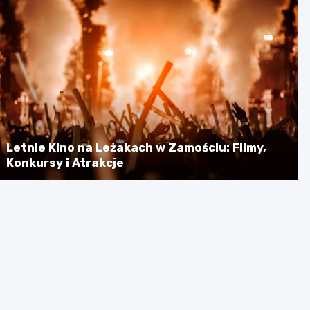
Letnie Kino na Leżakach w Zamościu: Filmy,
Konkursy i Atrakcje