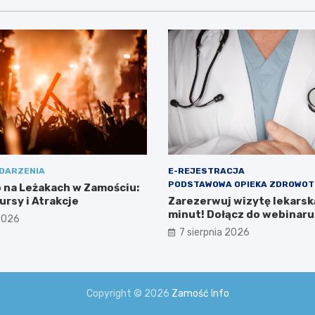
DARZENIA
E-REJESTRACJA
PODSTAWOWA OPIEKA ZDROWO
o na Leżakach w Zamościu:
ursy i Atrakcje
Zarezerwuj wizytę lekarską
minut! Dołącz do webinaru
 2026
Ministerstwa Zdrowia!
7 sierpnia 2026
Copyright © 2026
Zamość Info