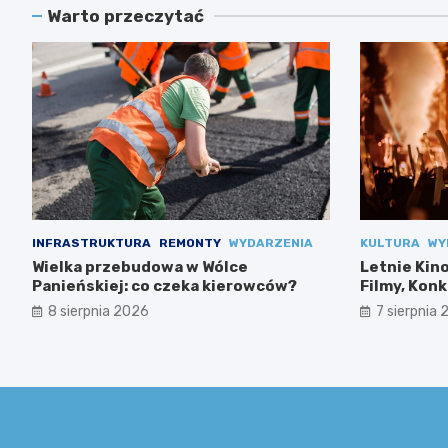
Warto przeczytać
INFRASTRUKTURA
REMONTY
WYDARZENIA
KULTURA
WY
Wielka przebudowa w Wólce
Letnie Kin
Panieńskiej: co czeka kierowców?
Filmy, Konk
8 sierpnia 2026
7 sierpnia