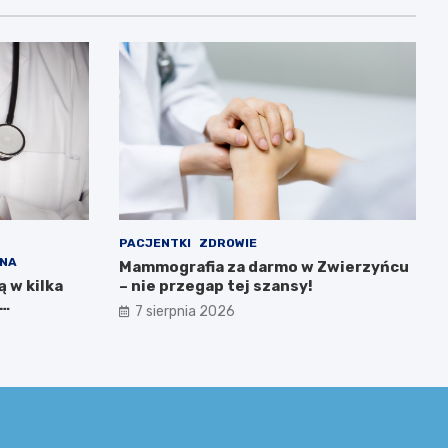
PACJENTKI
ZDROWIE
TNA
Mammografia za darmo w Zwierzyńcu
 w kilka
– nie przegap tej szansy!
7 sierpnia 2026