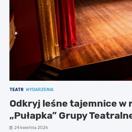
TEATR
WYDARZENIA
Odkryj leśne tajemnice w
„Pułapka” Grupy Teatraln
24 kwietnia 2026