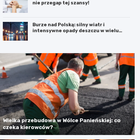
nie przegap tej szansy!
Burze nad Polską: silny wiatr i
intensywne opady deszczu w wielu
regionach
Wielka przebudowa w Wólce Panieńskiej: co
czeka kierowców?