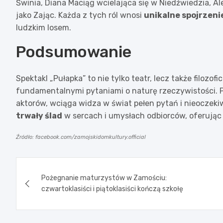
Świnia, Diana Maciąg wcielająca się w Niedźwiedzia, 
jako Zając. Każda z tych ról wnosi
unikalne spojrzeni
ludzkim losem.
Podsumowanie
Spektakl „Pułapka” to nie tylko teatr, lecz także filozo
fundamentalnymi pytaniami o naturę rzeczywistości. P
aktorów, wciąga widza w świat pełen pytań i nieoczek
trwały ślad
w sercach i umysłach odbiorców, oferując 
Źródło: facebook.com/zamojskidomkultury.official
Nawigacja
Pożegnanie maturzystów w Zamościu:
wpisu
czwartoklasiści i piątoklasiści kończą szkołę