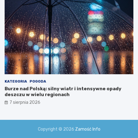
i
a
!
KATEGORIA
POGODA
Burze nad Polską: silny wiatr i intensywne opady
deszczu w wielu regionach
7 sierpnia 2026
Copyright © 2026
Zamość Info