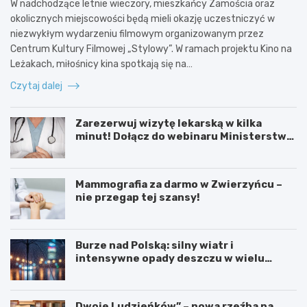
W nadchodzące letnie wieczory, mieszkańcy Zamościa oraz
okolicznych miejscowości będą mieli okazję uczestniczyć w
niezwykłym wydarzeniu filmowym organizowanym przez
Centrum Kultury Filmowej „Stylowy”. W ramach projektu Kino na
Leżakach, miłośnicy kina spotkają się na…
Czytaj dalej
Zarezerwuj wizytę lekarską w kilka
minut! Dołącz do webinaru Ministerstwa
Zdrowia!
Mammografia za darmo w Zwierzyńcu –
nie przegap tej szansy!
Burze nad Polską: silny wiatr i
intensywne opady deszczu w wielu
regionach
Dwoje Ludzieńków” – nowa rzeźba na