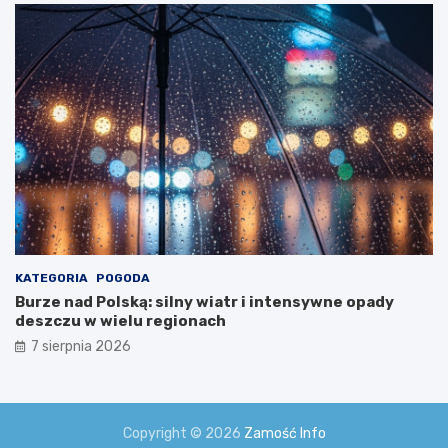
w
i
a
!
KATEGORIA
POGODA
Burze nad Polską: silny wiatr i intensywne opady
deszczu w wielu regionach
7 sierpnia 2026
Copyright © 2026
Zamość Info