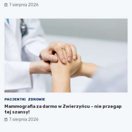
i
w
7 sierpnia 2026
A
e
t
b
r
i
a
n
k
a
c
r
j
u
e
M
i
n
i
s
t
e
r
s
t
PACJENTKI
ZDROWIE
w
Mammografia za darmo w Zwierzyńcu – nie przegap
a
tej szansy!
Z
d
7 sierpnia 2026
r
o