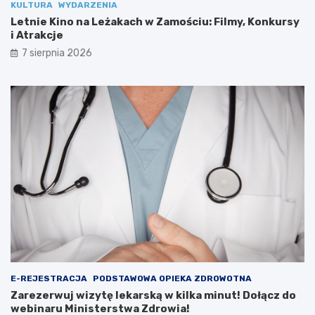
KULTURA
WYDARZENIA
Z
s
a
k
Letnie Kino na Leżakach w Zamościu: Filmy, Konkursy
m
ą
i Atrakcje
o
w
7 sierpnia 2026
ś
k
c
i
i
l
u
k
:
a
F
m
i
i
l
n
m
u
y
t
,
!
K
D
o
o
n
ł
k
ą
u
c
r
z
E-REJESTRACJA
PODSTAWOWA OPIEKA ZDROWOTNA
s
d
Zarezerwuj wizytę lekarską w kilka minut! Dołącz do
y
o
webinaru Ministerstwa Zdrowia!