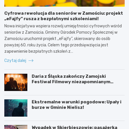
Cyfrowa rewolucja dla seniorów w Zamościu: projekt
„eFajfy” rusza z bezpłatnymi szkoleniami!
Nowa inicjatywa wspiera rozwój umiejętności cyfrowych wśród
seniorów z Zamościa. Gminny Ośrodek Pomocy Społecznej w
Zamościu uruchomił projekt „eFajfy”, skierowany do osób
powyżej 60. roku życia. Celem tego przedsięwzięcia jest
zapewnienie bezpłatnych szkoleń z…
Czytaj dalej
Daria z Śląska zakończy Zamojski
Festiwal Filmowy niezapomnianym
koncertem
Ekstremalne warunki pogodowe: Upały i
burze w Gminie Nielisz!
Wypadek w Skierbieszowie: pasażerka