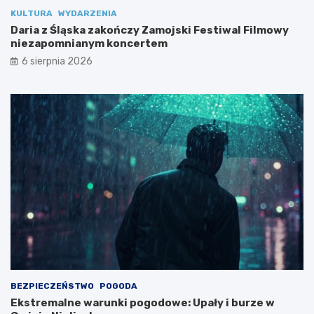
e
w
KULTURA
WYDARZENIA
k
y
Daria z Śląska zakończy Zamojski Festiwal Filmowy
t
n
niezapomnianym koncertem
„
i
6 sierpnia 2026
e
e
F
z
a
a
j
p
f
o
y
m
”
n
r
i
u
a
s
n
z
y
a
m
z
k
b
o
e
n
z
c
p
e
BEZPIECZEŃSTWO
POGODA
ł
r
Ekstremalne warunki pogodowe: Upały i burze w
a
t