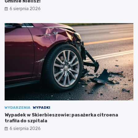
Gminie Nielisz!
t
e
n
m
6 sierpnia 2026
y
m
i
s
z
k
o
l
e
n
i
a
m
i
!
WYDARZENIA
WYPADKI
Wypadek w Skierbieszowie: pasażerka citroena
trafiła do szpitala
6 sierpnia 2026