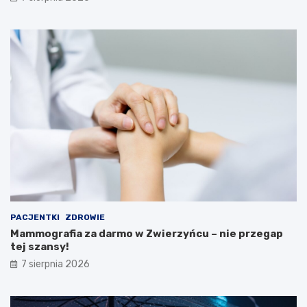
t
b
r
i
a
n
k
a
c
r
j
u
e
M
i
n
i
s
t
e
r
s
t
PACJENTKI
ZDROWIE
w
Mammografia za darmo w Zwierzyńcu – nie przegap
a
tej szansy!
Z
d
7 sierpnia 2026
r
o
w