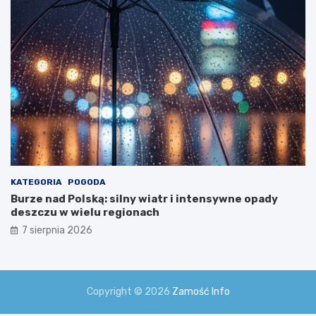
i
a
!
KATEGORIA
POGODA
Burze nad Polską: silny wiatr i intensywne opady
deszczu w wielu regionach
7 sierpnia 2026
Copyright © 2026
Zamość Info