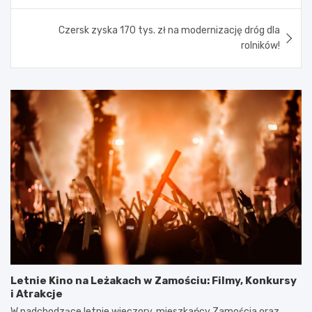
Czersk zyska 170 tys. zł na modernizację dróg dla
rolników!
Letnie Kino na Leżakach w Zamościu: Filmy, Konkursy
i Atrakcje
W nadchodzące letnie wieczory, mieszkańcy Zamościa oraz