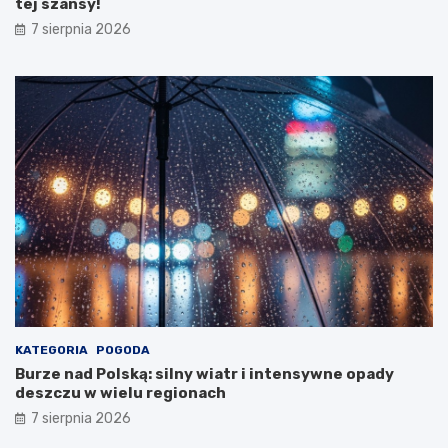
tej szansy!
Z
d
7 sierpnia 2026
r
o
w
i
a
!
KATEGORIA
POGODA
Burze nad Polską: silny wiatr i intensywne opady
deszczu w wielu regionach
7 sierpnia 2026