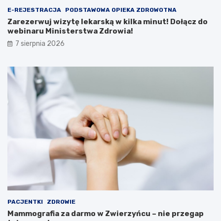
r
z
E-REJESTRACJA
PODSTAWOWA OPIEKA ZDROWOTNA
s
d
Zarezerwuj wizytę lekarską w kilka minut! Dołącz do
y
o
webinaru Ministerstwa Zdrowia!
i
w
7 sierpnia 2026
A
e
t
b
r
i
a
n
k
a
c
r
j
u
e
M
i
n
i
s
t
e
r
s
t
PACJENTKI
ZDROWIE
w
Mammografia za darmo w Zwierzyńcu – nie przegap
a