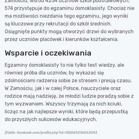
Zamościu, wśród 4254 uczniów szkół podstawowych,
574 przystępuje do egzaminu ósmoklasisty. Chociaż nie
ma możliwości niezdania tego egzaminu, jego wyniki
są kluczowe przy rekrutacji do szkół średnich.
Osiągnięte punkty mogą otworzyć drzwi do wybranych
przez uczniów placówek i kierunków kształcenia.
Wsparcie i oczekiwania
Egzaminy ósmoklasisty to nie tylko test wiedzy, ale
również próba dla uczniów, by wykazać się
zdolnościami radzenia sobie ze stresem i presją czasu.
W Zamościu, jak i w całej Polsce, nauczyciele oraz
rodzice mają nadzieję, że młodzi ludzie poradzą sobie z
tym wyzwaniem. Wszyscy trzymają za nich kciuki,
licząc na jak najlepsze wyniki, które będą przepustką
do przyszłych sukcesów edukacyjnych.
Źródło: facebook.com/profile.php?id=100069236553043