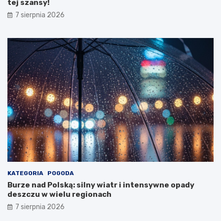
tej szansy!
Z
d
7 sierpnia 2026
r
o
w
i
a
!
KATEGORIA
POGODA
Burze nad Polską: silny wiatr i intensywne opady
deszczu w wielu regionach
7 sierpnia 2026