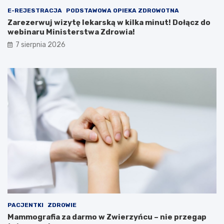
r
z
E-REJESTRACJA
PODSTAWOWA OPIEKA ZDROWOTNA
s
d
Zarezerwuj wizytę lekarską w kilka minut! Dołącz do
y
o
webinaru Ministerstwa Zdrowia!
i
w
7 sierpnia 2026
A
e
t
b
r
i
a
n
k
a
c
r
j
u
e
M
i
n
i
s
t
e
r
s
t
PACJENTKI
ZDROWIE
w
Mammografia za darmo w Zwierzyńcu – nie przegap
a