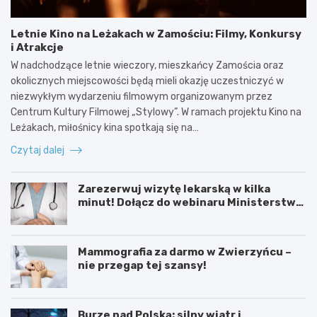
Letnie Kino na Leżakach w Zamościu: Filmy, Konkursy
i Atrakcje
W nadchodzące letnie wieczory, mieszkańcy Zamościa oraz
okolicznych miejscowości będą mieli okazję uczestniczyć w
niezwykłym wydarzeniu filmowym organizowanym przez
Centrum Kultury Filmowej „Stylowy”. W ramach projektu Kino na
Leżakach, miłośnicy kina spotkają się na…
Czytaj dalej
Zarezerwuj wizytę lekarską w kilka
minut! Dołącz do webinaru Ministerstwa
Zdrowia!
Mammografia za darmo w Zwierzyńcu –
nie przegap tej szansy!
Burze nad Polską: silny wiatr i