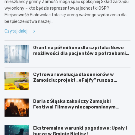
mieszkańcy gminy Zamość mogą spać spokojniej Skład zarządu
wyłoniony – kto będzie reprezentował jednostki OSP?
Miejscowość Białowola stała się areną ważnego wydarzenia dla
bezpieczeństwa naszej…
Czytaj dalej
Grant na pół miliona dla szpitala: Nowe
możliwości dla pacjentów z potrzebami
specjalnymi
Cyfrowa rewolucja dla seniorów w
Zamościu: projekt „eFajfy” rusza z
bezpłatnymi szkoleniami!
Daria z Śląska zakończy Zamojski
Festiwal Filmowy niezapomnianym
koncertem
Ekstremalne warunki pogodowe: Upały i
burze w Gminie Nielisz!