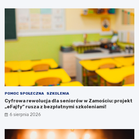
h
p
r
a
ę
c
k
j
a
e
c
n
h
t
!
ó
w
z
p
o
t
r
z
e
POMOC SPOŁECZNA
SZKOLENIA
b
Cyfrowa rewolucja dla seniorów w Zamościu: projekt
a
„eFajfy” rusza z bezpłatnymi szkoleniami!
m
i
6 sierpnia 2026
s
p
e
c