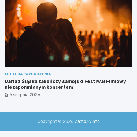
j
a
l
n
y
m
i
KULTURA
WYDARZENIA
Daria z Śląska zakończy Zamojski Festiwal Filmowy
niezapomnianym koncertem
6 sierpnia 2026
Copyright © 2026
Zamość Info