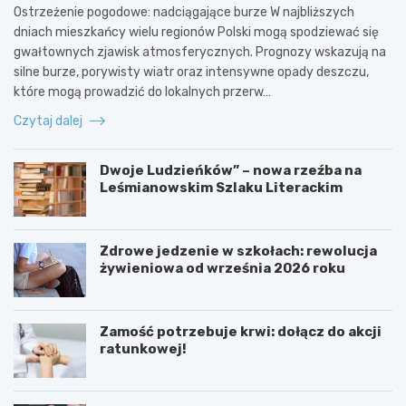
Ostrzeżenie pogodowe: nadciągające burze W najbliższych
dniach mieszkańcy wielu regionów Polski mogą spodziewać się
gwałtownych zjawisk atmosferycznych. Prognozy wskazują na
silne burze, porywisty wiatr oraz intensywne opady deszczu,
które mogą prowadzić do lokalnych przerw…
Czytaj dalej
Dwoje Ludzieńków” – nowa rzeźba na
Leśmianowskim Szlaku Literackim
Zdrowe jedzenie w szkołach: rewolucja
żywieniowa od września 2026 roku
Zamość potrzebuje krwi: dołącz do akcji
ratunkowej!