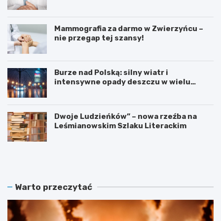
Zdrowia!
Mammografia za darmo w Zwierzyńcu –
nie przegap tej szansy!
Burze nad Polską: silny wiatr i
intensywne opady deszczu w wielu
regionach
Dwoje Ludzieńków” – nowa rzeźba na
Leśmianowskim Szlaku Literackim
L
Z
e
a
t
r
n
e
i
z
Warto przeczytać
e
e
K
r
i
w
n
u