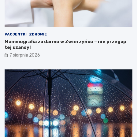
s
t
e
r
s
t
PACJENTKI
ZDROWIE
w
Mammografia za darmo w Zwierzyńcu – nie przegap
a
tej szansy!
Z
d
7 sierpnia 2026
r
o
w
i
a
!