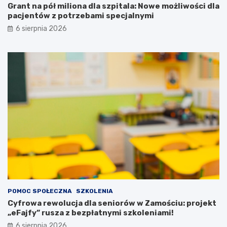
b
i
Grant na pół miliona dla szpitala: Nowe możliwości dla
r
d
pacjentów z potrzebami specjalnymi
y
l
6 sierpnia 2026
c
a
h
p
r
a
ę
c
k
j
a
e
c
n
h
t
!
ó
w
z
p
o
t
r
z
e
POMOC SPOŁECZNA
SZKOLENIA
b
Cyfrowa rewolucja dla seniorów w Zamościu: projekt
a
„eFajfy” rusza z bezpłatnymi szkoleniami!
m
i
6 sierpnia 2026