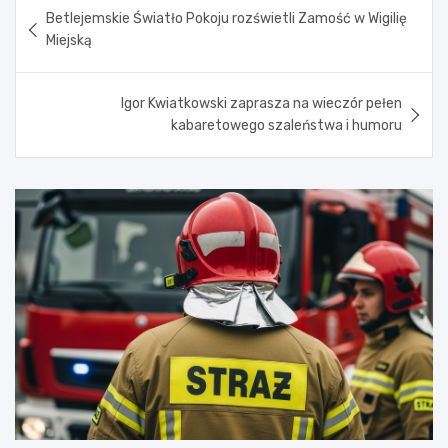
Nawigacja
Betlejemskie Światło Pokoju rozświetli Zamość w Wigilię
wpisu
Miejską
Igor Kwiatkowski zaprasza na wieczór pełen
kabaretowego szaleństwa i humoru