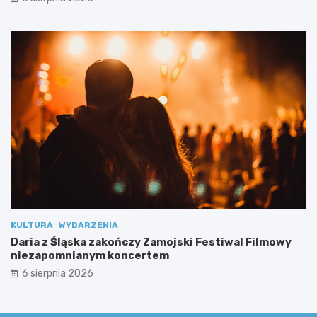
s
p
e
c
j
a
l
n
y
m
i
KULTURA
WYDARZENIA
Daria z Śląska zakończy Zamojski Festiwal Filmowy
niezapomnianym koncertem
6 sierpnia 2026