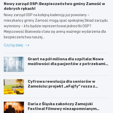
Nowy zarząd OSP: Bezpieczeństwo gminy Zamość w
dobrych rękach!
Nowy zarząd OSP na kolejną kadencję już powołany –
mieszkańcy gminy Zamość mogą spać spokojniej Skład zarządu
wyłoniony – kto będzie reprezentował jednostki OSP?
Miejscowość Białowola stała się areną ważnego wydarzenia dla
bezpieczeństwa naszej…
Czytaj dalej
Grant na pół miliona dla szpitala: Nowe
możliwości dla pacjentów z potrzebami
specjalnymi
Cyfrowa rewolucja dla seniorów w
Zamościu: projekt „eFajfy” rusza z
bezpłatnymi szkoleniami!
Daria z Śląska zakończy Zamojski
Festiwal Filmowy niezapomnianym