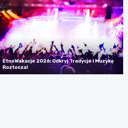
EtnoWakacje 2026: Odkryj Tradycje i Muzykę
Roztocza!