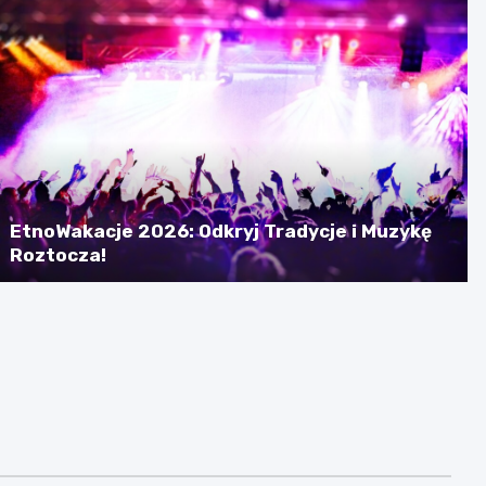
EtnoWakacje 2026: Odkryj Tradycje i Muzykę
Roztocza!