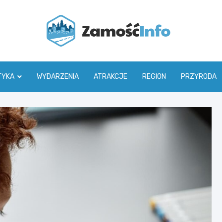
Zamoś
TYKA
WYDARZENIA
ATRAKCJE
REGION
PRZYRODA