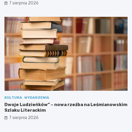
d
7 sierpnia 2026
r
o
w
i
a
!
KULTURA
WYDARZENIA
Dwoje Ludzieńków” – nowa rzeźba na Leśmianowskim
Szlaku Literackim
7 sierpnia 2026