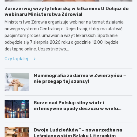
Zarezerwuj wizytę lekarską w kilka minut! Dołącz do
webinaru Ministerstwa Zdrowia!
Ministerstwo Zdrowia organizuje webinar na temat działania
nowego systemu Centralnej e-Rejestracji, który ma ułatwić
pacjentom proces umawiania wizyt lekarskich. Spotkanie
odbędzie się 7 sierpnia 2026 roku o godzinie 12:00 i będzie
dostępne online. Uczestnictwo…
Czytaj dalej
Mammografia za darmo w Zwierzyńcu –
nie przegap tej szansy!
Burze nad Polską: silny wiatr i
intensywne opady deszczu w wielu
regionach
Dwoje Ludzieńków” – nowa rzeźba na
Leśmianowskim Szlaku Literackim