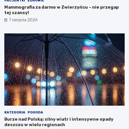
PACJENTKI
ZDROWIE
d
j
Mammografia za darmo w Zwierzyńcu – nie przegap
o
s
tej szansy!
w
z
7 sierpnia 2026
e
a
b
n
i
s
n
y
a
!
r
u
M
i
n
i
s
t
e
r
s
t
KATEGORIA
POGODA
w
Burze nad Polską: silny wiatr i intensywne opady
a
deszczu w wielu regionach
Z