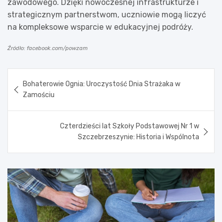
zawodowego. Dzięki nowoczesnej infrastrukturze i
strategicznym partnerstwom, uczniowie mogą liczyć
na kompleksowe wsparcie w edukacyjnej podróży.
Źródło: facebook.com/powzam
Nawigacja
Bohaterowie Ognia: Uroczystość Dnia Strażaka w
wpisu
Zamościu
Czterdzieści lat Szkoły Podstawowej Nr 1 w
Szczebrzeszynie: Historia i Wspólnota