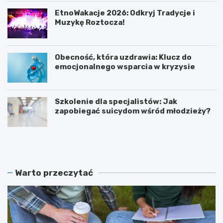
EtnoWakacje 2026: Odkryj Tradycje i
Muzykę Roztocza!
Obecność, która uzdrawia: Klucz do
emocjonalnego wsparcia w kryzysie
Szkolenie dla specjalistów: Jak
zapobiegać suicydom wśród młodzieży?
K
Z
o
a
b
m
i
o
e
ś
Warto przeczytać
t
ć
y
r
w
e
I
k
T
r
:
u