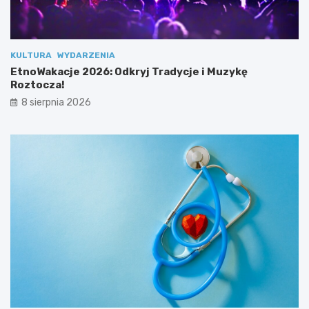
”
KULTURA
WYDARZENIA
EtnoWakacje 2026: Odkryj Tradycje i Muzykę
Roztocza!
8 sierpnia 2026