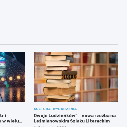
KULTURA
WYDARZENIA
r i
Dwoje Ludzieńków” – nowa rzeźba na
 w wielu
Leśmianowskim Szlaku Literackim