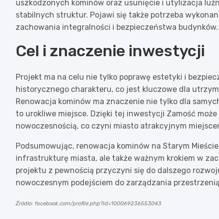
uszkodzonych kominów oraz usunięcie i utylizacja luź
stabilnych struktur. Pojawi się także potrzeba wykona
zachowania integralności i bezpieczeństwa budynków.
Cel i znaczenie inwestycji
Projekt ma na celu nie tylko poprawę estetyki i bezpi
historycznego charakteru, co jest kluczowe dla utrzy
Renowacja kominów ma znaczenie nie tylko dla samych
to urokliwe miejsce. Dzięki tej inwestycji Zamość może
nowoczesnością, co czyni miasto atrakcyjnym miejscem
Podsumowując, renowacja kominów na Starym Mieście w
infrastrukturę miasta, ale także ważnym krokiem w za
projektu z pewnością przyczyni się do dalszego rozwoju
nowoczesnym podejściem do zarządzania przestrzenią
Źródło: facebook.com/profile.php?id=100069236553043