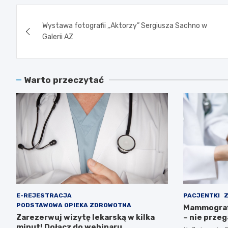
Nawigacja
Wystawa fotografii „Aktorzy” Sergiusza Sachno w
wpisu
Galerii AZ
Warto przeczytać
E-REJESTRACJA
PACJENTKI
Z
PODSTAWOWA OPIEKA ZDROWOTNA
Mammografi
Zarezerwuj wizytę lekarską w kilka
– nie przeg
minut! Dołącz do webinaru