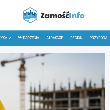
Zamoś
TYKA
WYDARZENIA
ATRAKCJE
REGION
PRZYRODA