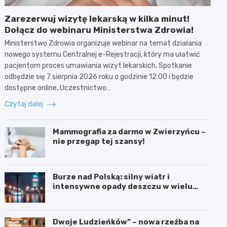
Zarezerwuj wizytę lekarską w kilka minut!
Dołącz do webinaru Ministerstwa Zdrowia!
Ministerstwo Zdrowia organizuje webinar na temat działania
nowego systemu Centralnej e-Rejestracji, który ma ułatwić
pacjentom proces umawiania wizyt lekarskich. Spotkanie
odbędzie się 7 sierpnia 2026 roku o godzinie 12:00 i będzie
dostępne online. Uczestnictwo…
Czytaj dalej
Mammografia za darmo w Zwierzyńcu –
nie przegap tej szansy!
Burze nad Polską: silny wiatr i
intensywne opady deszczu w wielu
regionach
Dwoje Ludzieńków” – nowa rzeźba na