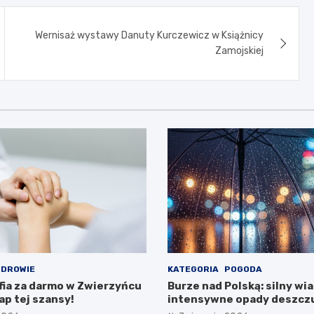
Wernisaż wystawy Danuty Kurczewicz w Książnicy
Zamojskiej
DROWIE
KATEGORIA
POGODA
a za darmo w Zwierzyńcu
Burze nad Polską: silny wiat
ap tej szansy!
intensywne opady deszczu
regionach