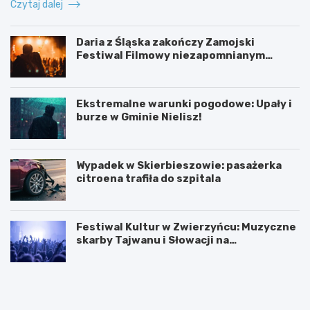
Czytaj dalej
Daria z Śląska zakończy Zamojski
Festiwal Filmowy niezapomnianym
koncertem
Ekstremalne warunki pogodowe: Upały i
burze w Gminie Nielisz!
Wypadek w Skierbieszowie: pasażerka
citroena trafiła do szpitala
Festiwal Kultur w Zwierzyńcu: Muzyczne
skarby Tajwanu i Słowacji na
wyciągnięcie ręki!
C
D
y
a
f
r
r
i