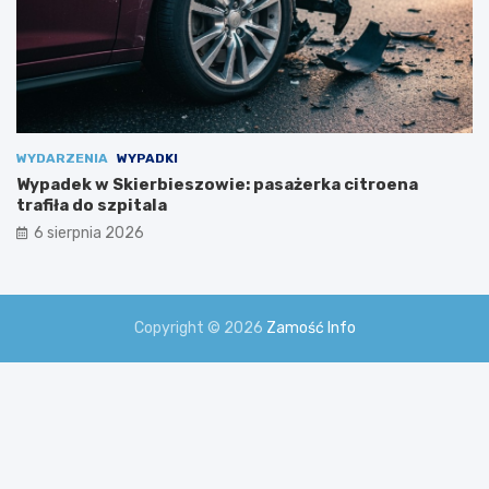
n
i
a
m
i
!
WYDARZENIA
WYPADKI
Wypadek w Skierbieszowie: pasażerka citroena
trafiła do szpitala
6 sierpnia 2026
Copyright © 2026
Zamość Info