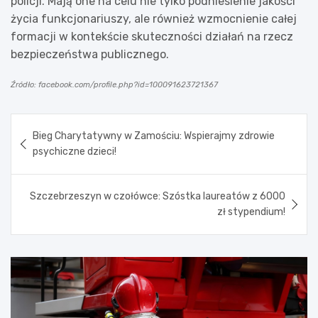
policji. Mają one na celu nie tylko podniesienie jakości
życia funkcjonariuszy, ale również wzmocnienie całej
formacji w kontekście skuteczności działań na rzecz
bezpieczeństwa publicznego.
Źródło: facebook.com/profile.php?id=100091623721367
Nawigacja
Bieg Charytatywny w Zamościu: Wspierajmy zdrowie
wpisu
psychiczne dzieci!
Szczebrzeszyn w czołówce: Szóstka laureatów z 6000
zł stypendium!