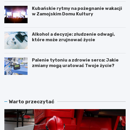
Kubańskie rytmy na pożegnanie wakacji
w Zamojskim Domu Kultury
Alkohol a decyzje: złudzenie odwagi,
które może zrujnować życie
Palenie tytoniu a zdrowie serca: Jakie
zmiany mogą uratować Twoje życie?
S
Z
t
a
u
m
l
o
e
ś
Warto przeczytać
c
ć
i
ś
e
w
O
i
S
ę
P
t