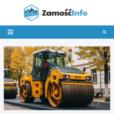
Skip
to
content
Zamo
Info