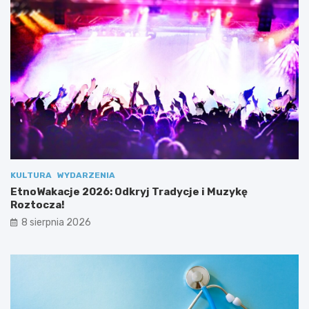
–
j
d
e
o
i
ł
M
ą
u
c
z
z
y
d
k
o
ę
z
R
e
o
s
z
p
t
o
o
KULTURA
WYDARZENIA
ł
c
EtnoWakacje 2026: Odkryj Tradycje i Muzykę
u
z
Roztocza!
!
a
8 sierpnia 2026
!