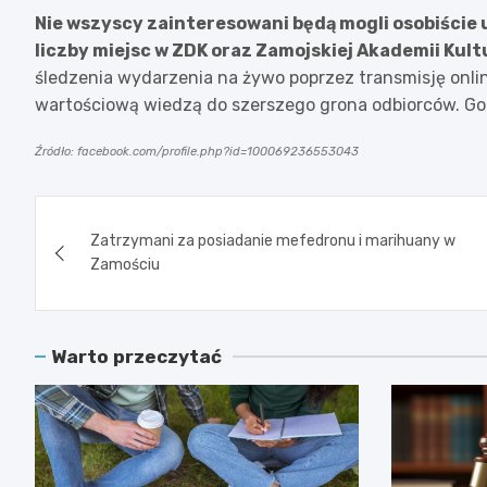
Nie wszyscy zainteresowani będą mogli osobiście
liczby miejsc w ZDK oraz Zamojskiej Akademii Kult
śledzenia wydarzenia na żywo poprzez transmisję onlin
wartościową wiedzą do szerszego grona odbiorców. Go
Źródło: facebook.com/profile.php?id=100069236553043
Nawigacja
Zatrzymani za posiadanie mefedronu i marihuany w
wpisu
Zamościu
Warto przeczytać