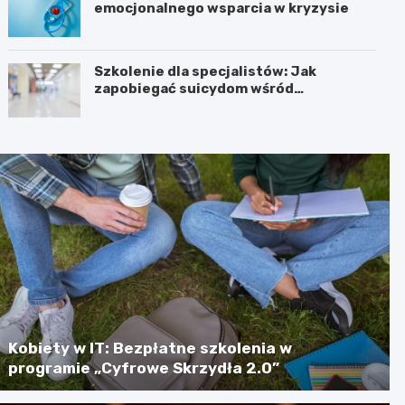
emocjonalnego wsparcia w kryzysie
Szkolenie dla specjalistów: Jak
zapobiegać suicydom wśród
młodzieży?
Kobiety w IT: Bezpłatne szkolenia w
programie „Cyfrowe Skrzydła 2.0”