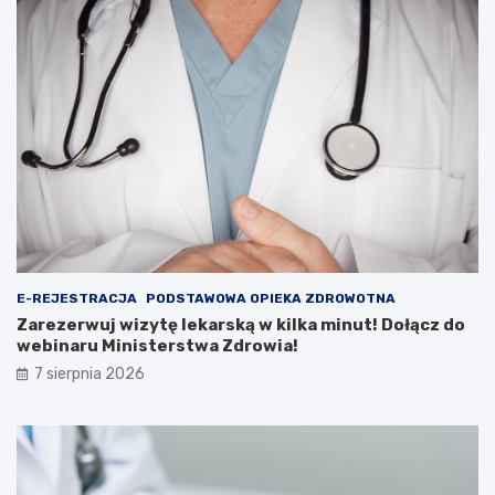
ó
a
w
k
?
c
j
e
E-REJESTRACJA
PODSTAWOWA OPIEKA ZDROWOTNA
Zarezerwuj wizytę lekarską w kilka minut! Dołącz do
webinaru Ministerstwa Zdrowia!
7 sierpnia 2026