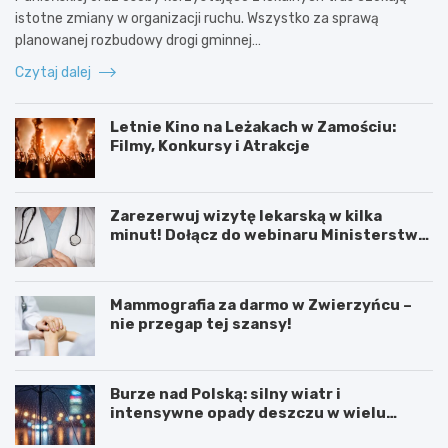
istotne zmiany w organizacji ruchu. Wszystko za sprawą
planowanej rozbudowy drogi gminnej…
Czytaj dalej
Letnie Kino na Leżakach w Zamościu:
Filmy, Konkursy i Atrakcje
Zarezerwuj wizytę lekarską w kilka
minut! Dołącz do webinaru Ministerstwa
Zdrowia!
Mammografia za darmo w Zwierzyńcu –
nie przegap tej szansy!
Burze nad Polską: silny wiatr i
intensywne opady deszczu w wielu
regionach
W
L