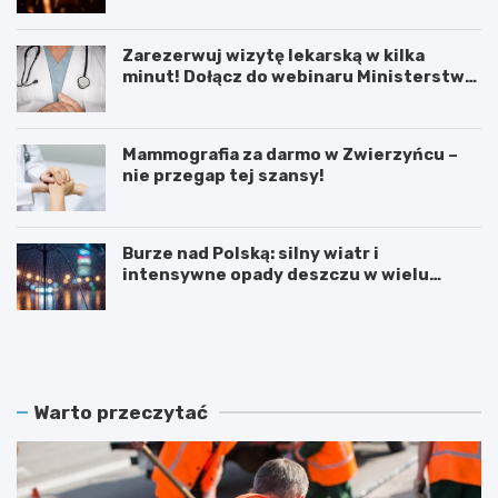
Zarezerwuj wizytę lekarską w kilka
minut! Dołącz do webinaru Ministerstwa
Zdrowia!
Mammografia za darmo w Zwierzyńcu –
nie przegap tej szansy!
Burze nad Polską: silny wiatr i
intensywne opady deszczu w wielu
regionach
W
L
i
e
e
t
l
n
k
i
Warto przeczytać
a
e
p
K
r
i
z
n
e
o