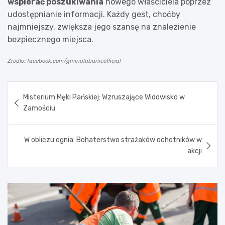
wspierać poszukiwania
nowego właściciela poprzez
udostępnianie informacji. Każdy gest, choćby
najmniejszy, zwiększa jego szansę na znalezienie
bezpiecznego miejsca.
Źródło: facebook.com/gminalabunieofficial
Nawigacja
Misterium Męki Pańskiej: Wzruszające Widowisko w
wpisu
Zamościu
W obliczu ognia: Bohaterstwo strażaków ochotników w
akcji