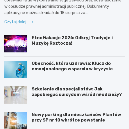
uprawnienia do wykonywania tego zawodu oraz doświadczenie
w obsłudze prawnej administracji publicznej. Dokumenty
aplikacyjne można składać do 18 sierpnia za…
Czytaj dalej
EtnoWakacje 2026: Odkryj Tradycje i
Muzykę Roztocza!
Obecność, która uzdrawia: Klucz do
emocjonalnego wsparcia w kryzysie
Szkolenie dla specjalistów: Jak
zapobiegać suicydom wśród młodzieży?
Nowy parking dla mieszkańców Plantów
przy SP nr 10 wkrótce powstanie
Z
E