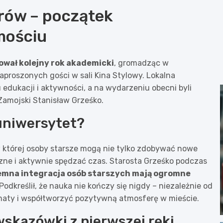
rów – początek
mościu
wał kolejny rok akademicki
, gromadząc w
zaproszonych gości w sali Kina Stylowy. Lokalna
edukacji i aktywności, a na wydarzeniu obecni byli
amojski Stanisław Grześko.
uniwersytet?
w której osoby starsze mogą nie tylko zdobywać nowe
zne i aktywnie spędzać czas. Starosta Grześko podczas
emna integracja osób starszych mają ogromne
 Podkreślił, że nauka nie kończy się nigdy – niezależnie od
maty i współtworzyć pozytywną atmosferę w mieście.
wskazówki z pierwszej ręki