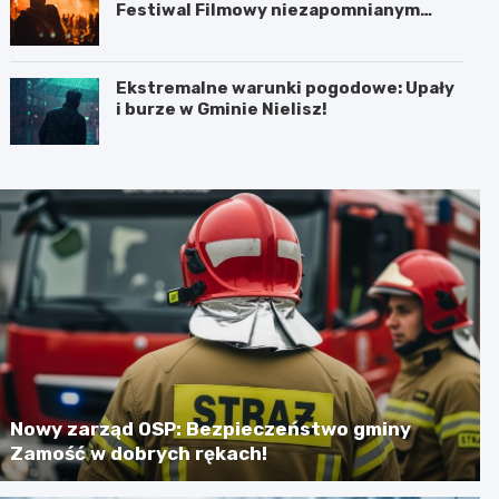
Festiwal Filmowy niezapomnianym
koncertem
Ekstremalne warunki pogodowe: Upały
i burze w Gminie Nielisz!
Nowy zarząd OSP: Bezpieczeństwo gminy
Zamość w dobrych rękach!