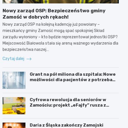
Nowy zarząd OSP: Bezpieczeństwo gminy
Zamość w dobrych rękach!
Nowy zarząd OSP na kolejną kadencję już powołany –
mieszkańcy gminy Zamość mogą spać spokojniej Skład
zarządu wyłoniony – kto będzie reprezentował jednostki OSP?
Miejscowość Białowola stała się areną ważnego wydarzenia dla
bezpieczeństwa naszej…
Czytaj dalej
Grant na pół miliona dla szpitala: Nowe
możliwości dla pacjentów z potrzebami
specjalnymi
Cyfrowa rewolucja dla seniorów w
Zamościu: projekt „eFajfy” rusza z
bezpłatnymi szkoleniami!
Daria z Śląska zakończy Zamojski