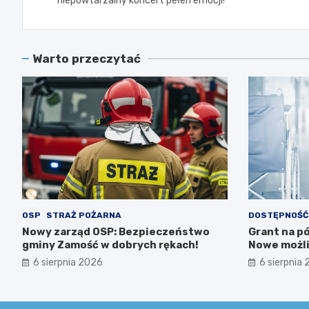
niepowtarzalny koncert pełen emocji!
Warto przeczytać
OSP
STRAŻ POŻARNA
DOSTĘPNOŚĆ
Nowy zarząd OSP: Bezpieczeństwo
Grant na pó
gminy Zamość w dobrych rękach!
Nowe możli
potrzebami
6 sierpnia 2026
6 sierpnia