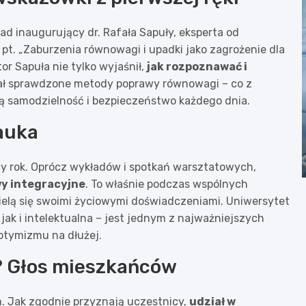
d inaugurujący dr. Rafała Sapuły, eksperta od
ja pt. „Zaburzenia równowagi i upadki jako zagrożenie dla
r Sapuła nie tylko wyjaśnił,
jak rozpoznawać i
wał sprawdzone metody poprawy równowagi – co z
ą samodzielność i bezpieczeństwo każdego dnia.
nauka
 rok. Oprócz wykładów i spotkań warsztatowych,
wy integracyjne
. To właśnie podczas wspólnych
ielą się swoimi życiowymi doświadczeniami. Uniwersytet
jak i intelektualna – jest jednym z najważniejszych
ptymizmu na dłużej.
? Głos mieszkańców
m. Jak zgodnie przyznają uczestnicy,
udział w