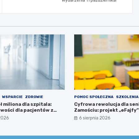
wydarzenia 11 października!
WSPARCIE
ZDROWIE
POMOC SPOŁECZNA
SZKOLENIA
ł miliona dla szpitala:
Cyfrowa rewolucja dla se
wości dla pacjentów z
Zamościu: projekt „eFajfy”
 specjalnymi
bezpłatnymi szkoleniami!
 2026
6 sierpnia 2026