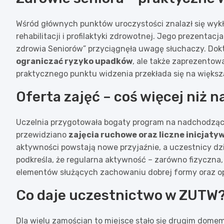
Wśród głównych punktów uroczystości znalazł się wykła
rehabilitacji i profilaktyki zdrowotnej. Jego prezentac
zdrowia Seniorów” przyciągnęła uwagę słuchaczy. Dokto
ograniczać ryzyko upadków
, ale także zaprezento
praktycznego punktu widzenia przekłada się na większ
Oferta zajęć – coś więcej niż 
Uczelnia przygotowała bogaty program na nadchodzący
przewidziano
zajęcia ruchowe oraz liczne inicjaty
aktywności powstają nowe przyjaźnie, a uczestnicy dz
podkreśla, że regularna aktywność – zarówno fizyczna, 
elementów służących zachowaniu dobrej formy oraz o
Co daje uczestnictwo w ZUTW
Dla wielu zamościan to miejsce stało się drugim dome