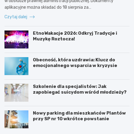
w obsłudze prawnej administracji publicznej. Dokumenty
aplikacyjne można składać do 18 sierpnia za…
Czytaj dalej
EtnoWakacje 2026: Odkryj Tradycje i
Muzykę Roztocza!
Obecność, która uzdrawia: Klucz do
emocjonalnego wsparcia w kryzysie
Szkolenie dla specjalistów: Jak
zapobiegać suicydom wśród młodzieży?
Nowy parking dla mieszkańców Plantów
przy SP nr 10 wkrótce powstanie
Z
E
a
t