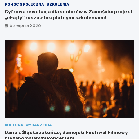
e
POMOC SPOŁECZNA
SZKOLENIA
b
Cyfrowa rewolucja dla seniorów w Zamościu: projekt
a
„eFajfy” rusza z bezpłatnymi szkoleniami!
m
i
6 sierpnia 2026
s
p
e
c
j
a
l
n
y
m
i
KULTURA
WYDARZENIA
Daria z Śląska zakończy Zamojski Festiwal Filmowy
niezapomnianym koncertem