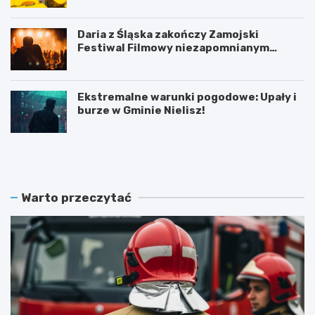
Daria z Śląska zakończy Zamojski
Festiwal Filmowy niezapomnianym
koncertem
Ekstremalne warunki pogodowe: Upały i
burze w Gminie Nielisz!
N
G
o
r
w
a
y
n
z
t
Warto przeczytać
a
n
r
a
z
p
ą
ó
d
ł
O
m
S
i
P
l
:
i