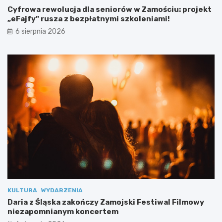
b
Cyfrowa rewolucja dla seniorów w Zamościu: projekt
a
„eFajfy” rusza z bezpłatnymi szkoleniami!
m
i
6 sierpnia 2026
s
p
e
c
j
a
l
n
y
m
i
KULTURA
WYDARZENIA
Daria z Śląska zakończy Zamojski Festiwal Filmowy
niezapomnianym koncertem