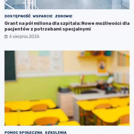
w
o
d
ś
o
c
DOSTĘPNOŚĆ
WSPARCIE
ZDROWIE
b
i
Grant na pół miliona dla szpitala: Nowe możliwości dla
r
d
pacjentów z potrzebami specjalnymi
y
l
6 sierpnia 2026
c
a
h
p
r
a
ę
c
k
j
a
e
c
n
h
t
!
ó
w
z
p
o
t
r
z
e
POMOC SPOŁECZNA
SZKOLENIA