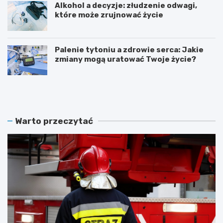
Alkohol a decyzje: złudzenie odwagi,
które może zrujnować życie
Palenie tytoniu a zdrowie serca: Jakie
zmiany mogą uratować Twoje życie?
S
Z
t
a
u
m
l
o
e
ś
Warto przeczytać
c
ć
i
ś
e
w
O
i
S
ę
P
t
w
u
W
j
i
e
e
w
l
i