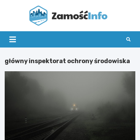
Skip
to
content
Zamo
Info
główny inspektorat ochrony środowiska