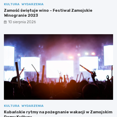
a
g
KULTURA
WYDARZENIA
d
r
Zamość świętuje wino – Festiwal Zamojskie
y
a
Winogranie 2023
c
n
10 sierpnia 2026
j
i
i
e
!
2
0
2
3
KULTURA
WYDARZENIA
Kubańskie rytmy na pożegnanie wakacji w Zamojskim
Domu Kultury