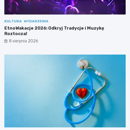
e
o
s
z
p
t
o
o
KULTURA
WYDARZENIA
ł
c
EtnoWakacje 2026: Odkryj Tradycje i Muzykę
u
z
Roztocza!
!
a
8 sierpnia 2026
!