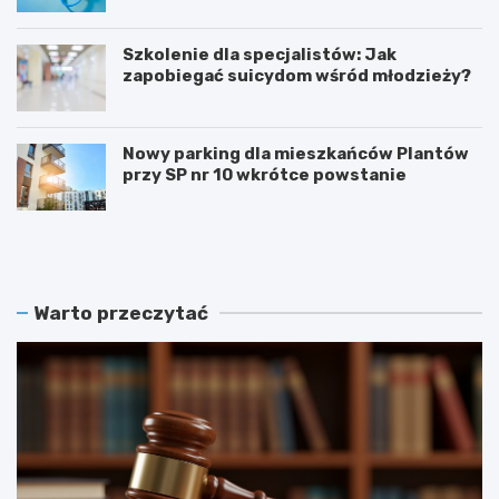
Szkolenie dla specjalistów: Jak
zapobiegać suicydom wśród młodzieży?
Nowy parking dla mieszkańców Plantów
przy SP nr 10 wkrótce powstanie
Z
E
a
t
m
n
o
o
ś
W
Warto przeczytać
ć
a
r
k
e
a
k
c
r
j
u
e
t
2
u
0
j
2