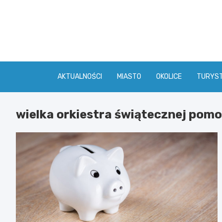
Skip
to
content
AKTUALNOŚCI
MIASTO
OKOLICE
TURYS
wielka orkiestra świątecznej pom