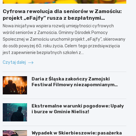
Cyfrowa rewolucja dla seniorów w Zamościu:
projekt „eFajfy” rusza z bezpłatnymi
szkoleniami!
Nowa inicjatywa wspiera rozwój umiejętności cyfrowych
wśród seniorów z Zamościa. Gminny Ośrodek Pomocy
Społecznej w Zamościu uruchomił projekt „eFajfy”, skierowany
do osób powyżej 60. roku życia. Celem tego przedsięwzięcia
jest zapewnienie bezpłatnych szkoleń z…
Czytaj dalej
Daria z Śląska zakończy Zamojski
Festiwal Filmowy niezapomnianym
koncertem
Ekstremalne warunki pogodowe: Upały
i burze w Gminie Nielisz!
Wypadek w Skierbieszowie: pasażerka