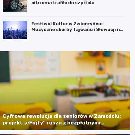
citroena trafiła do szpitala
Festiwal Kultur w Zwierzyńcu:
Muzyczne skarby Tajwanu i Słowacji na
wyciągnięcie ręki!
Cyfrowa rewolucja dla seniorów w Zamościu:
projekt „eFajfy” rusza z bezpłatnymi
szkoleniami!