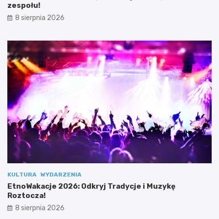
r
u
zespołu!
o
!
8 sierpnia 2026
w
e
S
k
r
z
y
d
ł
a
2
.
0
”
KULTURA
WYDARZENIA
EtnoWakacje 2026: Odkryj Tradycje i Muzykę
Roztocza!
8 sierpnia 2026