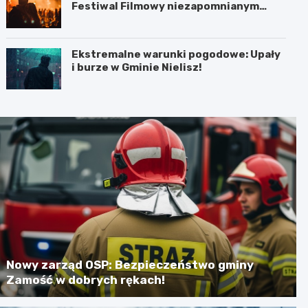
Festiwal Filmowy niezapomnianym
koncertem
Ekstremalne warunki pogodowe: Upały
i burze w Gminie Nielisz!
Nowy zarząd OSP: Bezpieczeństwo gminy
Zamość w dobrych rękach!