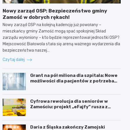
Nowy zarząd OSP: Bezpieczeństwo gminy
Zamość w dobrych rękach!
Nowy zarząd OSP na kolejną kadencję już powołany –
mieszkańcy gminy Zamość mogą spać spokojniej Skład
zarządu wyłoniony – kto będzie reprezentował jednostki OSP?
Miejscowość Białowola stała się areną ważnego wydarzenia dla
bezpieczeństwa naszej…
Czytaj dalej
Grant na pół miliona dla szpitala: Nowe
możliwości dla pacjentów z potrzebami
specjalnymi
Cyfrowa rewolucja dla seniorów w
Zamościu: projekt „eFajfy” rusza z
bezpłatnymi szkoleniami!
Daria z Śląska zakończy Zamojski