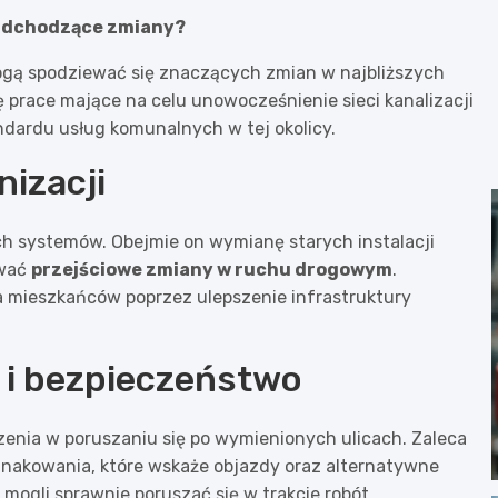
nadchodzące zmiany?
ogą spodziewać się znaczących zmian w najbliższych
 prace mające na celu unowocześnienie sieci kanalizacji
ndardu usług komunalnych w tej okolicy.
nizacji
ch systemów. Obejmie on wymianę starych instalacji
ować
przejściowe zmiany w ruchu drogowym
.
ia mieszkańców poprzez ulepszenie infrastruktury
 i bezpieczeństwo
enia w poruszaniu się po wymienionych ulicach. Zaleca
oznakowania, które wskaże objazdy oraz alternatywne
mogli sprawnie poruszać się w trakcie robót.