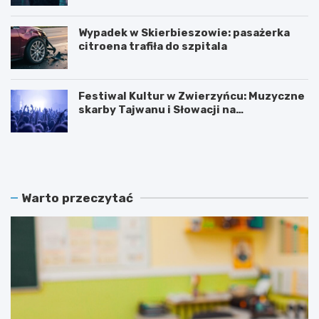
Wypadek w Skierbieszowie: pasażerka
citroena trafiła do szpitala
Festiwal Kultur w Zwierzyńcu: Muzyczne
skarby Tajwanu i Słowacji na
wyciągnięcie ręki!
C
D
y
a
f
r
r
i
o
a
Warto przeczytać
w
z
a
Ś
r
l
e
ą
w
s
o
k
l
a
u
z
c
a