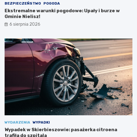
BEZPIECZEŃSTWO
POGODA
ł
r
Ekstremalne warunki pogodowe: Upały i burze w
a
t
Gminie Nielisz!
t
e
n
m
6 sierpnia 2026
y
m
i
s
z
k
o
l
e
n
i
a
m
i
!
WYDARZENIA
WYPADKI
Wypadek w Skierbieszowie: pasażerka citroena
trafiła do szpitala