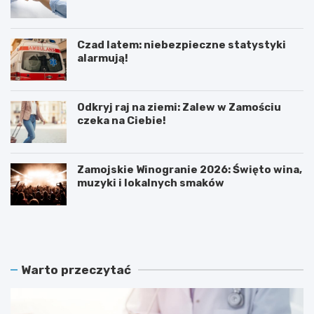
Czad latem: niebezpieczne statystyki
alarmują!
Odkryj raj na ziemi: Zalew w Zamościu
czeka na Ciebie!
Zamojskie Winogranie 2026: Święto wina,
muzyki i lokalnych smaków
R
A
e
k
k
t
o
y
r
w
Warto przeczytać
d
n
o
i
w
S
e
e