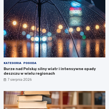
a
!
r
u
M
i
n
i
s
t
e
r
s
t
KATEGORIA
POGODA
w
Burze nad Polską: silny wiatr i intensywne opady
a
deszczu w wielu regionach
Z
d
7 sierpnia 2026
r
o
w
i
a
!