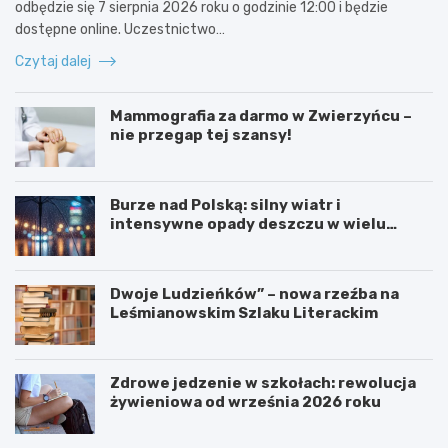
odbędzie się 7 sierpnia 2026 roku o godzinie 12:00 i będzie
dostępne online. Uczestnictwo…
Czytaj dalej
Mammografia za darmo w Zwierzyńcu –
nie przegap tej szansy!
Burze nad Polską: silny wiatr i
intensywne opady deszczu w wielu
regionach
Dwoje Ludzieńków” – nowa rzeźba na
Leśmianowskim Szlaku Literackim
Zdrowe jedzenie w szkołach: rewolucja
żywieniowa od września 2026 roku
Z
M