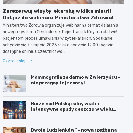
Zarezerwuj wizytę lekarską w kilka minut!
Dołącz do webinaru Ministerstwa Zdrowia!
Ministerstwo Zdrowia organizuje webinar na temat działania
nowego systemu Centralnej e-Rejestracji, który ma ułatwić
pacjentom proces umawiania wizyt lekarskich. Spotkanie
odbędzie się 7 sierpnia 2026 roku o godzinie 12:00 i będzie
dostępne online. Uczestnictwo…
Czytaj dalej
Mammografia za darmo w Zwierzyńcu –
nie przegap tej szansy!
Burze nad Polską: silny wiatr i
intensywne opady deszczu w wielu
regionach
Dwoje Ludzieńków” – nowa rzeźba na