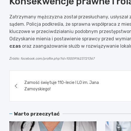
Konsekwencje prawne i rola 
Zatrzymany mężczyzna został przesłuchany, usłyszał z
sądem. Policja podkreśla, że sprawna współpraca z mie
kluczowe w przeciwdziałaniu podobnym przestępstwom
Odzyskanie mienia i postawienie sprawcy przed wymiar
czas
oraz zaangażowanie służb w rozwiązywanie loka
Źródło: facebook.com/profile.php?id=100091623721367
Nawigacja
Zamość świętuje 110-lecie I LO im. Jana
wpisu
Zamoyskiego!
Warto przeczytać