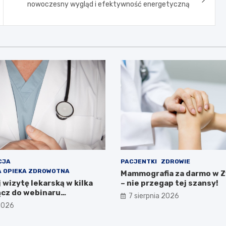
nowoczesny wygląd i efektywność energetyczną
CJA
PACJENTKI
ZDROWIE
 OPIEKA ZDROWOTNA
Mammografia za darmo w 
wizytę lekarską w kilka
– nie przegap tej szansy!
ącz do webinaru
7 sierpnia 2026
wa Zdrowia!
 2026