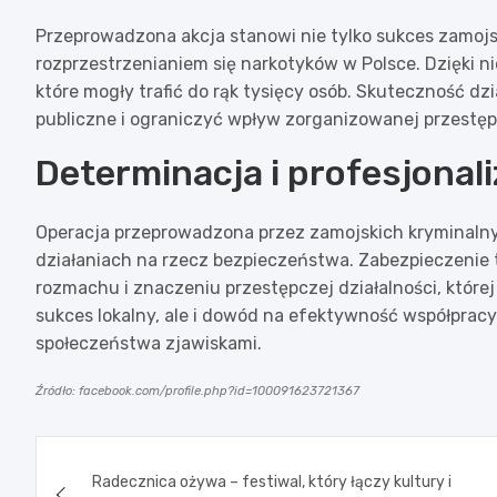
Przeprowadzona akcja stanowi nie tylko sukces zamojs
rozprzestrzenianiem się narkotyków w Polsce. Dzięki n
które mogły trafić do rąk tysięcy osób. Skuteczność d
publiczne i ograniczyć wpływ zorganizowanej przestęp
Determinacja i profesjonal
Operacja przeprowadzona przez zamojskich kryminalnyc
działaniach na rzecz bezpieczeństwa. Zabezpieczenie t
rozmachu i znaczeniu przestępczej działalności, której k
sukces lokalny, ale i dowód na efektywność współpracy
społeczeństwa zjawiskami.
Źródło: facebook.com/profile.php?id=100091623721367
Nawigacja
Radecznica ożywa – festiwal, który łączy kultury i