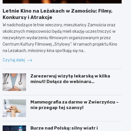
Letnie Kino na Leżakach w Zamościu: Filmy,
Konkursy i Atrakcje
W nadchodzące letnie wieczory, mieszkańcy Zamościa oraz
okolicznych miejscowości będą mieli okazję uczestniczyć w
niezwykłym wydarzeniu filmowym organizowanym przez
Centrum Kultury Filmowej „Stylowy”. W ramach projektu Kino
na Leżakach, miłośnicy kina spotkają się na…
Czytaj dalej
Zarezerwuj wizytę lekarską w kilka
minut! Dołącz do webinaru
Ministerstwa Zdrowia!
Mammografia za darmo w Zwierzyńcu –
nie przegap tej szansy!
Burze nad Polską: silny wiatr i