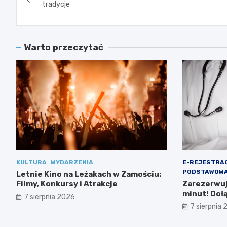
wpisu
tradycje
Warto przeczytać
KULTURA
WYDARZENIA
E-REJESTRA
PODSTAWOWA
Letnie Kino na Leżakach w Zamościu:
Filmy, Konkursy i Atrakcje
Zarezerwuj 
minut! Doł
7 sierpnia 2026
Ministerst
7 sierpnia