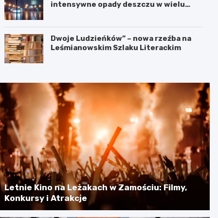
intensywne opady deszczu w wielu
regionach
Dwoje Ludzieńków” – nowa rzeźba na
Leśmianowskim Szlaku Literackim
Letnie Kino na Leżakach w Zamościu: Filmy,
Konkursy i Atrakcje