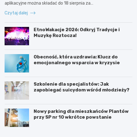
aplikacyjne można składać do 18 sierpnia za…
Czytaj dalej
EtnoWakacje 2026: Odkryj Tradycje i
Muzykę Roztocza!
Obecność, która uzdrawia: Klucz do
emocjonalnego wsparcia w kryzysie
Szkolenie dla specjalistów: Jak
zapobiegać suicydom wśród młodzieży?
Nowy parking dla mieszkańców Plantów
przy SP nr 10 wkrótce powstanie
Z
E
a
t