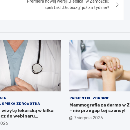
Premiera nowej wersji „Feblika” w Zamościu:
spektakl „Drobiazg” już za tydzień!
CJA
PACJENTKI
ZDROWIE
 OPIEKA ZDROWOTNA
Mammografia za darmo w 
wizytę lekarską w kilka
– nie przegap tej szansy!
ącz do webinaru
7 sierpnia 2026
wa Zdrowia!
 2026