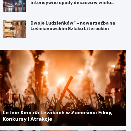
intensywne opady deszczu w wielu
regionach
Dwoje Ludzieńków” – nowa rzeźba na
Leśmianowskim Szlaku Literackim
Letnie Kino na Leżakach w Zamościu: Filmy,
Konkursy i Atrakcje