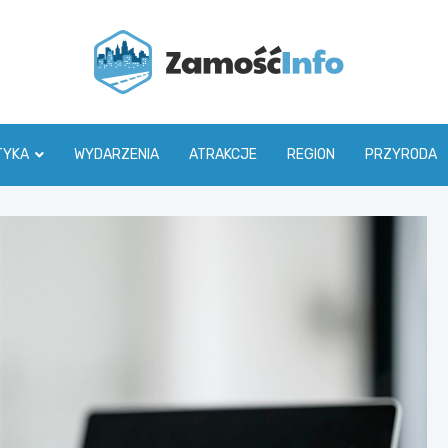
Zamoś
TYKA
WYDARZENIA
ATRAKCJE
REGION
PRZYRODA