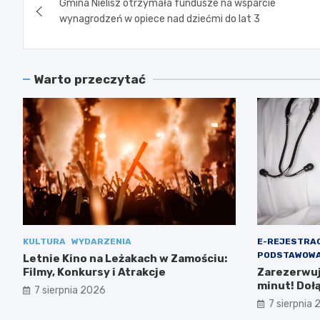
Gmina Nielisz otrzymała fundusze na wsparcie
wpisu
wynagrodzeń w opiece nad dziećmi do lat 3
Warto przeczytać
KULTURA
WYDARZENIA
E-REJESTRA
PODSTAWOWA
Letnie Kino na Leżakach w Zamościu:
Filmy, Konkursy i Atrakcje
Zarezerwuj 
minut! Doł
7 sierpnia 2026
Ministerst
7 sierpnia