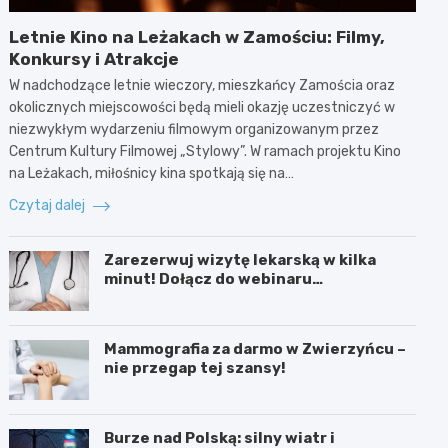
Letnie Kino na Leżakach w Zamościu: Filmy,
Konkursy i Atrakcje
W nadchodzące letnie wieczory, mieszkańcy Zamościa oraz
okolicznych miejscowości będą mieli okazję uczestniczyć w
niezwykłym wydarzeniu filmowym organizowanym przez
Centrum Kultury Filmowej „Stylowy”. W ramach projektu Kino
na Leżakach, miłośnicy kina spotkają się na…
Czytaj dalej
Zarezerwuj wizytę lekarską w kilka
minut! Dołącz do webinaru
Ministerstwa Zdrowia!
Mammografia za darmo w Zwierzyńcu –
nie przegap tej szansy!
Burze nad Polską: silny wiatr i