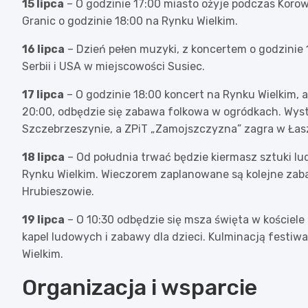
15 lipca
– O godzinie 17:00 miasto ożyje podczas Korow
Granic o godzinie 18:00 na Rynku Wielkim.
16 lipca
– Dzień pełen muzyki, z koncertem o godzinie
Serbii i USA w miejscowości Susiec.
17 lipca
– O godzinie 18:00 koncert na Rynku Wielkim, a
20:00, odbędzie się zabawa folkowa w ogródkach. Wyst
Szczebrzeszynie, a ZPiT „Zamojszczyzna” zagra w Łas
18 lipca
– Od południa trwać będzie kiermasz sztuki l
Rynku Wielkim. Wieczorem zaplanowane są kolejne zaba
Hrubieszowie.
19 lipca
– O 10:30 odbędzie się msza święta w kościele
kapel ludowych i zabawy dla dzieci. Kulminacją festiwa
Wielkim.
Organizacja i wsparcie