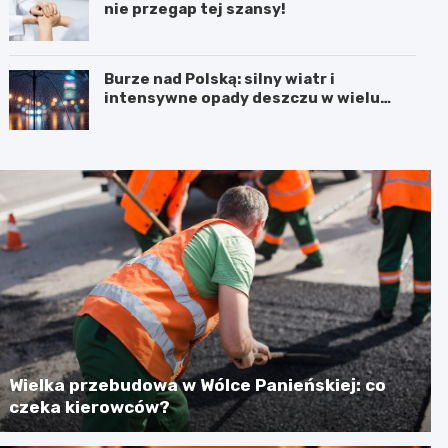
nie przegap tej szansy!
Burze nad Polską: silny wiatr i
intensywne opady deszczu w wielu
regionach
Wielka przebudowa w Wólce Panieńskiej: co
czeka kierowców?