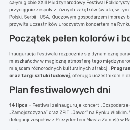
całym globie XXIII Międzynarodowy Festiwal Folklorys
przyciągnie zespoły z różnych zakątków świata, w tym Bu
Polski, Serbii i USA. Kluczowym gospodarzem imprezy b
przywita uczestników uroczystym koncertem na Rynku
Początek pełen kolorów i 
Inauguracja festiwalu rozpocznie się dynamiczną para
mieszkańców w magiczną atmosferę tego międzynarodo
miejscem różnorodnych kulturalnych atrakcji.
Program
oraz targi sztuki ludowej
, oferując uczestnikom nie
Plan festiwalowych dni
14 lipca
– Festiwal zainauguruje koncert „Gospodarze-
„Zamojszczyzna” oraz ZPiT „Jawor” na Rynku Wielkim. W
delegacji zespołów z Prezydentem Miasta Zamość w R