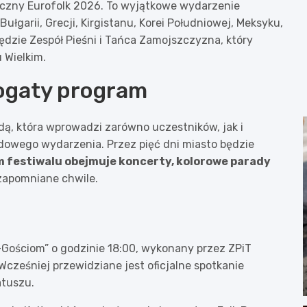
tyczny Eurofolk 2026. To wyjątkowe wydarzenie
łgarii, Grecji, Kirgistanu, Korei Południowej, Meksyku,
ędzie Zespół Pieśni i Tańca Zamojszczyzna, który
 Wielkim.
bogaty program
dą, która wprowadzi zarówno uczestników, jak i
wego wydarzenia. Przez pięć dni miasto będzie
 festiwalu obejmuje koncerty, kolorowe parady
zapomniane chwile.
Gościom” o godzinie 18:00, wykonany przez ZPiT
cześniej przewidziane jest oficjalne spotkanie
atuszu.