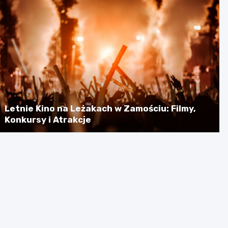
Letnie Kino na Leżakach w Zamościu: Filmy,
Konkursy i Atrakcje