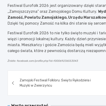
Festiwal Eurofolk 2026 jest organizowany dzięki stara
„Zamojszczyzna” oraz Zamojskiego Domu Kultury.
Wyd
Zamość, Powiatu Zamojskiego, Urzędu Marszałko
Dzięki tej pomocy Zamość na kilka dni stanie się sercem 
Festiwal Eurofolk 2026 to nie tylko święto muzyki i t
więzi i promocji lokalnej kultury. Każdy dzień przynie
miasta. Mieszkańcy i goście Zamościa będą mieli wyjąt
całego świata, które z pewnością dostarczą niezapom
Źródło: facebook.com/profile.php?id=100069236553043
Nawigacja
Zamojski Festiwal Folkloru: Święto Rękodzieła i
wpisu
Muzyki w Zwierzyńcu
Warto przeczytać