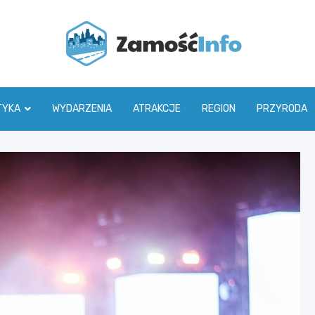
Zamoś
TYKA
WYDARZENIA
ATRAKCJE
REGION
PRZYRODA