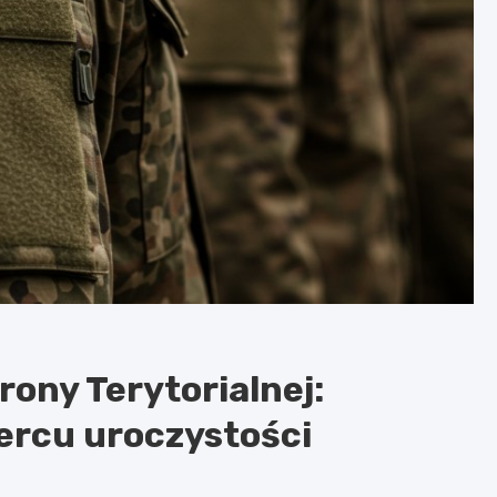
ony Terytorialnej:
sercu uroczystości