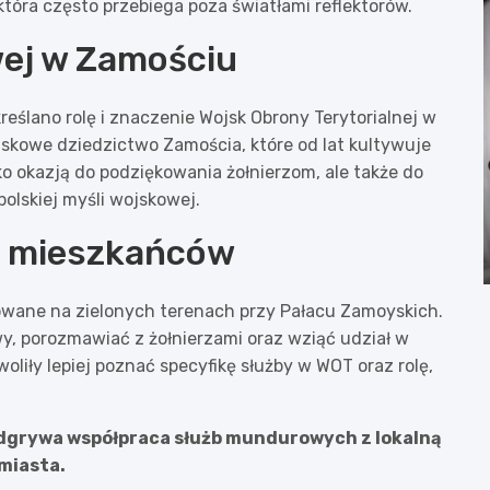
tóra często przebiega poza światłami reflektorów.
wej w Zamościu
eślano rolę i znaczenie Wojsk Obrony Terytorialnej w
skowe dziedzictwo Zamościa, które od lat kultywuje
ko okazją do podziękowania żołnierzom, ale także do
olskiej myśli wojskowej.
ja mieszkańców
wane na zielonych terenach przy Pałacu Zamoyskich.
y, porozmawiać z żołnierzami oraz wziąć udział w
iły lepiej poznać specyfikę służby w WOT oraz rolę,
odgrywa współpraca służb mundurowych z lokalną
 miasta.