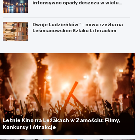
intensywne opady deszczu w wielu
regionach
Dwoje Ludzieńków” – nowa rzeźba na
Leśmianowskim Szlaku Literackim
Letnie Kino na Leżakach w Zamościu: Filmy,
Konkursy i Atrakcje