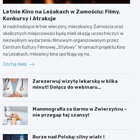
Letnie Kino na Leżakach w Zamościu: Filmy,
Konkursy i Atrakcje
W nadchodzące letnie wieczory, mieszkańcy Zamościa oraz
okolicznych miejscowości będą mieli okazję uczestniczyć w
niezwykłym wydarzeniu filmowym organizowanym przez
Centrum Kultury Filmowej „Stylowy”. W ramach projektu Kino
na Leżakach, miłośnicy kina spotkają się na…
Czytaj dalej
Zarezerwuj wizytę lekarską w kilka
minut! Dołącz do webinaru
Ministerstwa Zdrowia!
Mammografia za darmo w Zwierzyńcu –
nie przegap tej szansy!
Burze nad Polską: silny wiatr i