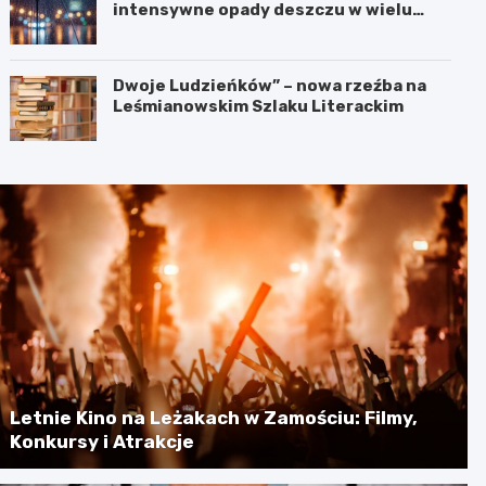
intensywne opady deszczu w wielu
regionach
Dwoje Ludzieńków” – nowa rzeźba na
Leśmianowskim Szlaku Literackim
Letnie Kino na Leżakach w Zamościu: Filmy,
Konkursy i Atrakcje