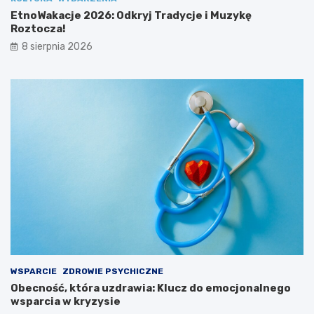
ł
c
EtnoWakacje 2026: Odkryj Tradycje i Muzykę
u
z
Roztocza!
!
a
8 sierpnia 2026
!
WSPARCIE
ZDROWIE PSYCHICZNE
Obecność, która uzdrawia: Klucz do emocjonalnego
wsparcia w kryzysie