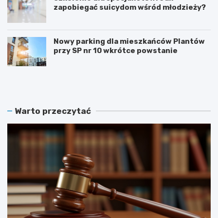
zapobiegać suicydom wśród młodzieży?
Nowy parking dla mieszkańców Plantów
przy SP nr 10 wkrótce powstanie
Z
E
a
t
m
n
o
o
ś
W
Warto przeczytać
ć
a
r
k
e
a
k
c
r
j
u
e
t
2
u
0
j
2
e
6
r
:
a
O