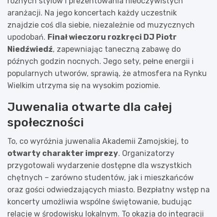
różnych stylów i prezentowania nieoczywistych
aranżacji. Na jego koncertach każdy uczestnik
znajdzie coś dla siebie, niezależnie od muzycznych
upodobań.
Finał wieczoru rozkręci DJ Piotr
Niedźwiedź
, zapewniając taneczną zabawę do
późnych godzin nocnych. Jego sety, pełne energii i
popularnych utworów, sprawią, że atmosfera na Rynku
Wielkim utrzyma się na wysokim poziomie.
Juwenalia otwarte dla całej
społeczności
To, co wyróżnia juwenalia Akademii Zamojskiej, to
otwarty charakter imprezy
. Organizatorzy
przygotowali wydarzenie dostępne dla wszystkich
chętnych – zarówno studentów, jak i mieszkańców
oraz gości odwiedzających miasto. Bezpłatny wstęp na
koncerty umożliwia wspólne świętowanie, budując
relacje w środowisku lokalnym. To okazja do integracji