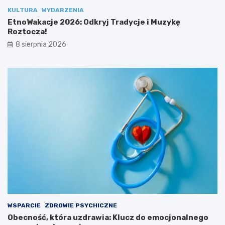
o
o
KULTURA
WYDARZENIA
ł
c
EtnoWakacje 2026: Odkryj Tradycje i Muzykę
u
z
Roztocza!
!
a
8 sierpnia 2026
!
WSPARCIE
ZDROWIE PSYCHICZNE
Obecność, która uzdrawia: Klucz do emocjonalnego