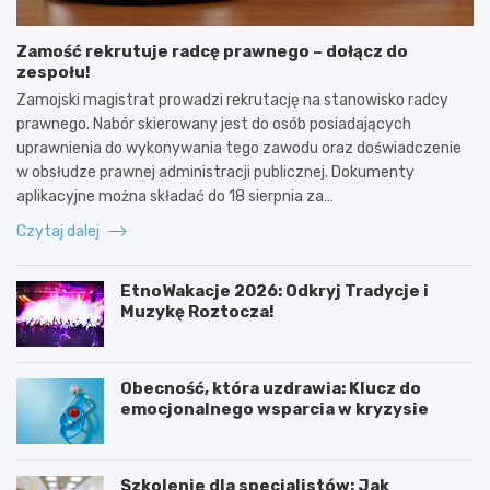
Zamość rekrutuje radcę prawnego – dołącz do
zespołu!
Zamojski magistrat prowadzi rekrutację na stanowisko radcy
prawnego. Nabór skierowany jest do osób posiadających
uprawnienia do wykonywania tego zawodu oraz doświadczenie
w obsłudze prawnej administracji publicznej. Dokumenty
aplikacyjne można składać do 18 sierpnia za…
Czytaj dalej
EtnoWakacje 2026: Odkryj Tradycje i
Muzykę Roztocza!
Obecność, która uzdrawia: Klucz do
emocjonalnego wsparcia w kryzysie
Szkolenie dla specjalistów: Jak