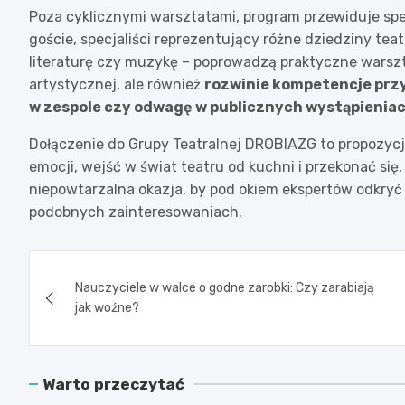
Poza cyklicznymi warsztatami, program przewiduje sp
goście, specjaliści reprezentujący różne dziedziny teatr
literaturę czy muzykę – poprowadzą praktyczne warszta
artystycznej, ale również
rozwinie kompetencje prz
w zespole czy odwagę w publicznych wystąpienia
Dołączenie do Grupy Teatralnej DROBIAZG to propozyc
emocji, wejść w świat teatru od kuchni i przekonać się
niepowtarzalna okazja, by pod okiem ekspertów odkryć 
podobnych zainteresowaniach.
Nawigacja
Nauczyciele w walce o godne zarobki: Czy zarabiają
wpisu
jak woźne?
Warto przeczytać