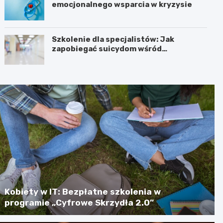
emocjonalnego wsparcia w kryzysie
Szkolenie dla specjalistów: Jak
zapobiegać suicydom wśród
młodzieży?
Kobiety w IT: Bezpłatne szkolenia w
programie „Cyfrowe Skrzydła 2.0”