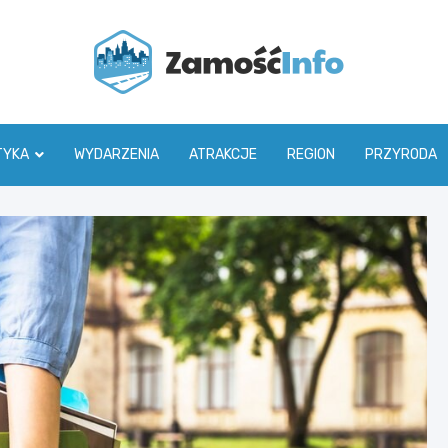
Zamoś
TYKA
WYDARZENIA
ATRAKCJE
REGION
PRZYRODA