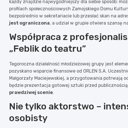
każdy znajdzie najwygodniejszy dla siebie sposób: mo
profilach społecznościowych Zamojskiego Domu Kultury
bezpośrednio w sekretariacie lub przesłać skan na adre
jest ograniczona
, a udział w grupie otwiera szansę 
Współpraca z profesjonalis
„Feblik do teatru”
Tegoroczna działalność młodzieżowej grupy jest element
pozyskano wsparcie finansowe od ORLEN S.A. Uczestni
Małgorzaty Maciejewskiej, a przygotowania potrwają o
będzie prezentacja gotowej sztuki przed publicznością
prawdziwej scenie
.
Nie tylko aktorstwo – inte
osobisty