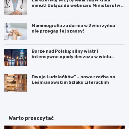
minut! Dołącz do webinaru Ministerstwa
Zdrowia!
Mammografia za darmo w Zwierzyńcu –
nie przegap tej szansy!
Burze nad Polską: silny wiatr i
intensywne opady deszczu w wielu
regionach
Dwoje Ludzieńków” – nowa rzeźba na
Leśmianowskim Szlaku Literackim
L
Z
e
a
t
r
n
e
i
z
Warto przeczytać
e
e
K
r
i
w