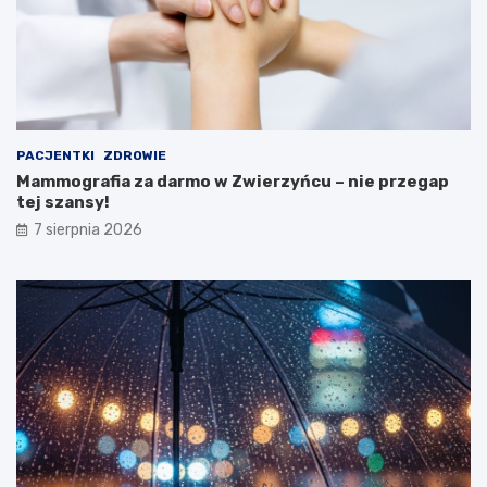
i
s
t
e
r
s
t
PACJENTKI
ZDROWIE
w
Mammografia za darmo w Zwierzyńcu – nie przegap
a
tej szansy!
Z
d
7 sierpnia 2026
r
o
w
i
a
!