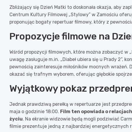
Zbliżający się Dzień Matki to doskonała okazja, aby za
Centrum Kultury Filmowej „Stylowy” w Zamościu oferuj
proponując bogaty repertuar filmowy, który z pewnośc
Propozycje filmowe na Dzie
Wśród propozycji filmowych, które można zobaczyć w „St
uwagę zasługuje m.in. „Diabeł ubiera się u Prady 2”, kon
pewnością zainteresuje miłośników mocnych wrażeń. Dl
okazać się trafnym wyborem, oferując głębokie spojrze
Wyjątkowy pokaz przedpr
Jednak prawdziwą perełką w repertuarze jest przedpre
maja o godzinie 18:00.
Film ten opowiada o relacjac
życiu
. Na ekranie widzowie będą mogli podziwiać Carm
filmie prezentuje jedną z najbardziej energetycznych ró