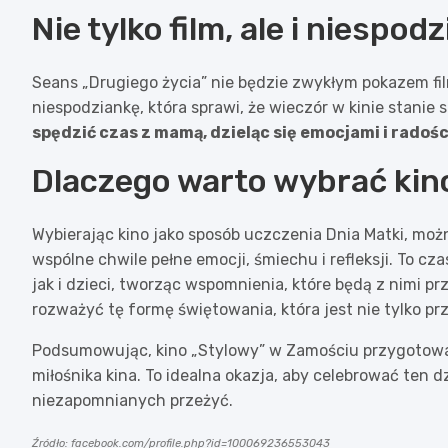
Nie tylko film, ale i niespod
Seans „Drugiego życia” nie będzie zwykłym pokazem f
niespodziankę, która sprawi, że wieczór w kinie stanie 
spędzić czas z mamą, dzieląc się emocjami i radośc
Dlaczego warto wybrać kin
Wybierając kino jako sposób uczczenia Dnia Matki, moż
wspólne chwile pełne emocji, śmiechu i refleksji. To c
jak i dzieci, tworząc wspomnienia, które będą z nimi p
rozważyć tę formę świętowania, która jest nie tylko pr
Podsumowując, kino „Stylowy” w Zamościu przygotował
miłośnika kina. To idealna okazja, aby celebrować ten d
niezapomnianych przeżyć.
Źródło: facebook.com/profile.php?id=100069236553043