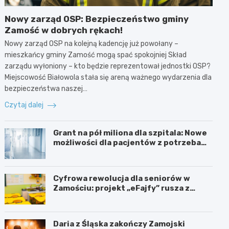
Nowy zarząd OSP: Bezpieczeństwo gminy
Zamość w dobrych rękach!
Nowy zarząd OSP na kolejną kadencję już powołany –
mieszkańcy gminy Zamość mogą spać spokojniej Skład
zarządu wyłoniony – kto będzie reprezentował jednostki OSP?
Miejscowość Białowola stała się areną ważnego wydarzenia dla
bezpieczeństwa naszej…
Czytaj dalej
Grant na pół miliona dla szpitala: Nowe
możliwości dla pacjentów z potrzebami
specjalnymi
Cyfrowa rewolucja dla seniorów w
Zamościu: projekt „eFajfy” rusza z
bezpłatnymi szkoleniami!
Daria z Śląska zakończy Zamojski