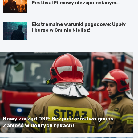
Festiwal Filmowy niezapomnianym
koncertem
Ekstremalne warunki pogodowe: Upały
i burze w Gminie Nielisz!
Nowy zarząd OSP: Bezpieczeństwo gminy
Zamość w dobrych rękach!