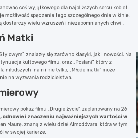
planować coś wyjątkowego dla najbliższych sercu kobiet.
e możliwość spędzenia tego szczególnego dnia w kinie,
ią dostarczy wielu wzruszeń i niezapomnianych chwil.
ń Matki
ylowym”, znalazły się zarówno klasyki, jak i nowości. Na
tynuacja kultowego filmu, oraz „Posłani”, który z
a młodszych mam i nie tylko, „Młode matki” może
nie na wyzwania rodzicielstwa.
emierowy
mierowy pokaz filmu „Drugie życie”, zaplanowany na 26
h, odnowie i znaczeniu najważniejszych wartości w
en Maurę, znaną z wielu dzieł Almodóvara, która w tym
l w swojej karierze.