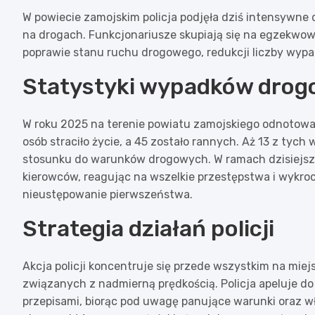
W powiecie zamojskim policja podjęła dziś intensywne 
na drogach. Funkcjonariusze skupiają się na egzekwo
poprawie stanu ruchu drogowego, redukcji liczby wyp
Statystyki wypadków dro
W roku 2025 na terenie powiatu zamojskiego odnotow
osób straciło życie, a 45 zostało rannych. Aż 13 z tyc
stosunku do warunków drogowych. W ramach dzisiejszyc
kierowców, reagując na wszelkie przestępstwa i wykro
nieustępowanie pierwszeństwa.
Strategia działań policji
Akcja policji koncentruje się przede wszystkim na mi
związanych z nadmierną prędkością. Policja apeluje d
przepisami, biorąc pod uwagę panujące warunki oraz w