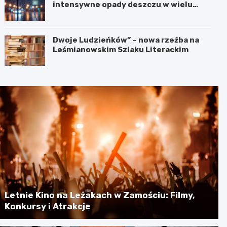
intensywne opady deszczu w wielu
regionach
Dwoje Ludzieńków” – nowa rzeźba na
Leśmianowskim Szlaku Literackim
Letnie Kino na Leżakach w Zamościu: Filmy,
Konkursy i Atrakcje