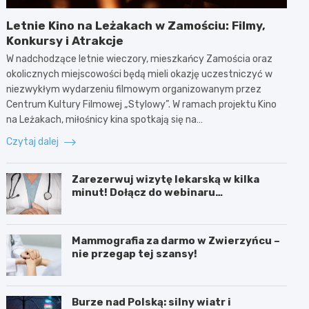
Letnie Kino na Leżakach w Zamościu: Filmy,
Konkursy i Atrakcje
W nadchodzące letnie wieczory, mieszkańcy Zamościa oraz
okolicznych miejscowości będą mieli okazję uczestniczyć w
niezwykłym wydarzeniu filmowym organizowanym przez
Centrum Kultury Filmowej „Stylowy”. W ramach projektu Kino
na Leżakach, miłośnicy kina spotkają się na…
Czytaj dalej
Zarezerwuj wizytę lekarską w kilka
minut! Dołącz do webinaru
Ministerstwa Zdrowia!
Mammografia za darmo w Zwierzyńcu –
nie przegap tej szansy!
Burze nad Polską: silny wiatr i