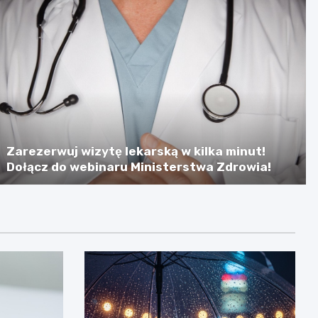
Zarezerwuj wizytę lekarską w kilka minut!
Dołącz do webinaru Ministerstwa Zdrowia!