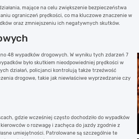
działania, mające na celu zwiększenie bezpieczeństwa
waniu ograniczeń prędkości, co ma kluczowe znaczenie w
adków oraz zmniejszeniu ich negatywnych skutków.
gowych
ano 48 wypadków drogowych. W wyniku tych zdarzeń 7
h wypadków było skutkiem nieodpowiedniej prędkości w
h działań, policjanci kontrolują także trzeźwość
czenia drogowe, takie jak niewłaściwe wyprzedzanie czy
ejscach, gdzie wcześniej często dochodziło do wypadków
o kierowców o rozwagę i zachęca do jazdy zgodnie z
łasne umiejętności. Patrolowane są szczególnie te