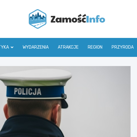
Zamoś
TYKA
WYDARZENIA
ATRAKCJE
REGION
PRZYRODA